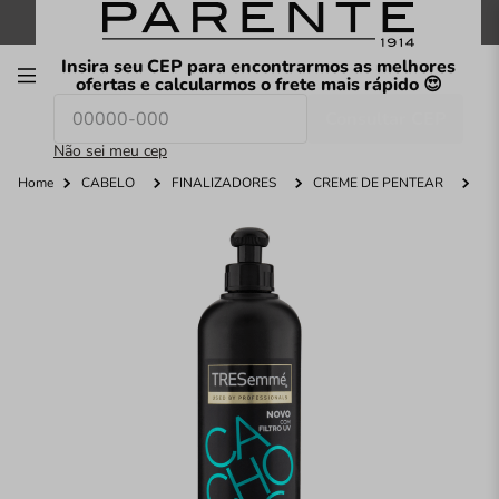
FRETE GRÁTIS
nas compras a partir de
R$199
*
Insira seu CEP para encontrarmos as melhores
00
ofertas e calcularmos o frete mais rápido 😍
Consultar CEP
O que você procura hoje?
Não sei meu cep
Home
CABELO
FINALIZADORES
CREME DE PENTEAR
C