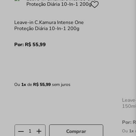
Leave-in C.Kamura Intense One
Proteção Diária 10-In-1 200g
Por:
R$
55
,
99
Ou
1
x
de
R$
55
,
99
sem juros
Leave
150m
Por:
R
Ou
1
x
Comprar