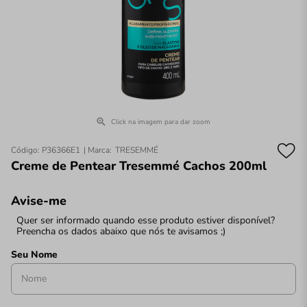
Click na imagem para dar zoom
Código
:
P36366E1
TRESEMMÉ
Creme de Pentear Tresemmé Cachos 200ml