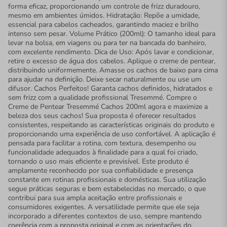
forma eficaz, proporcionando um controle de frizz duradouro,
mesmo em ambientes úmidos. Hidratação: Repõe a umidade,
essencial para cabelos cacheados, garantindo maciez e brilho
intenso sem pesar. Volume Prático (200ml): O tamanho ideal para
levar na bolsa, em viagens ou para ter na bancada do banheiro,
com excelente rendimento. Dica de Uso: Após lavar e condicionar,
retire o excesso de água dos cabelos. Aplique o creme de pentear,
distribuindo uniformemente. Amasse os cachos de baixo para cima
para ajudar na definição. Deixe secar naturalmente ou use um
difusor. Cachos Perfeitos! Garanta cachos definidos, hidratados e
sem frizz com a qualidade profissional Tresemmé. Compre o
Creme de Pentear Tresemmé Cachos 200ml agora e maximize a
beleza dos seus cachos! Sua proposta é oferecer resultados
consistentes, respeitando as características originais do produto e
proporcionando uma experiência de uso confortável. A aplicação é
pensada para facilitar a rotina, com textura, desempenho ou
funcionalidade adequados à finalidade para a qual foi criado,
tornando o uso mais eficiente e previsível. Este produto é
amplamente reconhecido por sua confiabilidade e presença
constante em rotinas profissionais e domésticas. Sua utilização
segue práticas seguras e bem estabelecidas no mercado, o que
contribui para sua ampla aceitação entre profissionais e
consumidores exigentes. A versatilidade permite que ele seja
incorporado a diferentes contextos de uso, sempre mantendo
coerência com a proposta original e com as orientações do