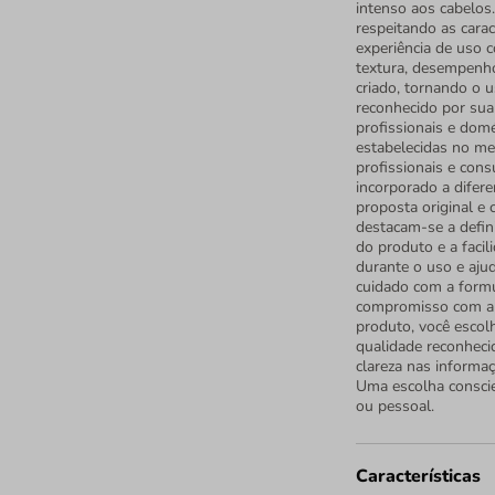
intenso aos cabelos.
respeitando as cara
experiência de uso c
textura, desempenho
criado, tornando o u
reconhecido por sua
profissionais e domé
estabelecidas no me
profissionais e cons
incorporado a difer
proposta original e 
destacam-se a defin
do produto e a facil
durante o uso e aju
cuidado com a form
compromisso com a q
produto, você escol
qualidade reconheci
clareza nas informa
Uma escolha conscie
ou pessoal.
Características