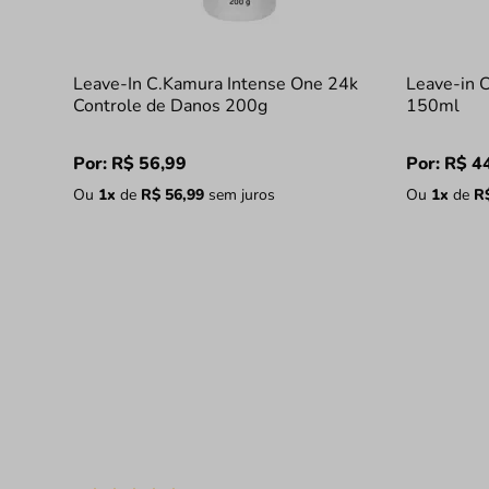
Leave-In C.Kamura Intense One 24k
Leave-in 
Controle de Danos 200g
150ml
Por:
R$
56
,
99
Por:
R$
4
Ou
1
x
de
R$
56
,
99
sem juros
Ou
1
x
de
R