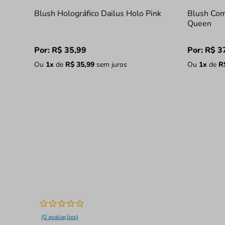
Blush Holográfico Dailus Holo Pink
Blush Com
Queen
Por:
R$
35
,
99
Por:
R$
3
Ou
1
x
de
R$
35
,
99
sem juros
Ou
1
x
de
R
(0 avaliações)