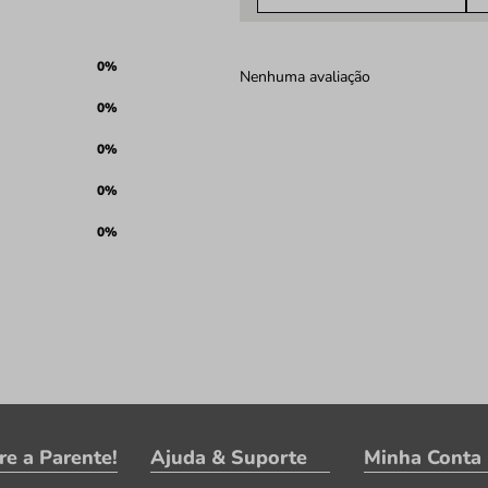
0%
Nenhuma avaliação
0%
0%
0%
0%
re a Parente!
Ajuda & Suporte
Minha Conta