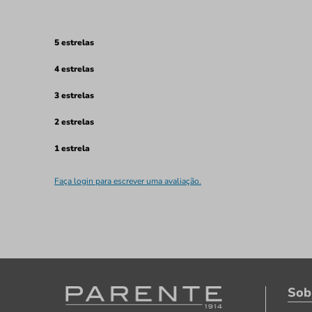
5 estrelas
4 estrelas
3 estrelas
2 estrelas
1 estrela
Faça login para escrever uma avaliação.
Sob