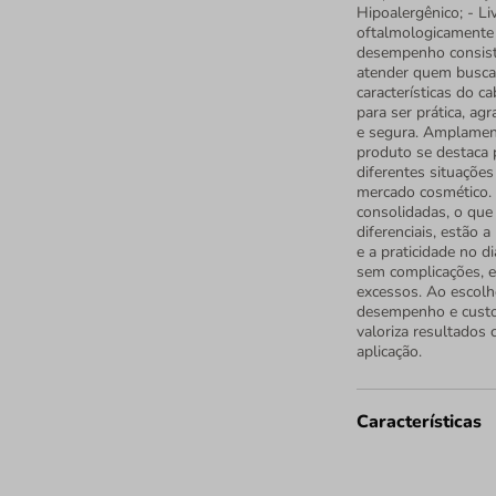
Hipoalergênico; - Li
oftalmologicamente 
desempenho consiste
atender quem busca 
características do c
para ser prática, ag
e segura. Amplament
produto se destaca p
diferentes situaçõe
mercado cosmético.
consolidadas, o que 
diferenciais, estão 
e a praticidade no di
sem complicações, e
excessos. Ao escolh
desempenho e custo
valoriza resultados 
aplicação.
Características