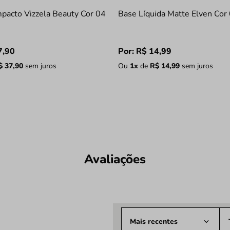
pacto Vizzela Beauty Cor 04
Base Líquida Matte Elven Cor
7
,
90
Por:
R$
14
,
99
$
37
,
90
sem juros
Ou
1
x
de
R$
14
,
99
sem juros
Avaliações
Mais recentes