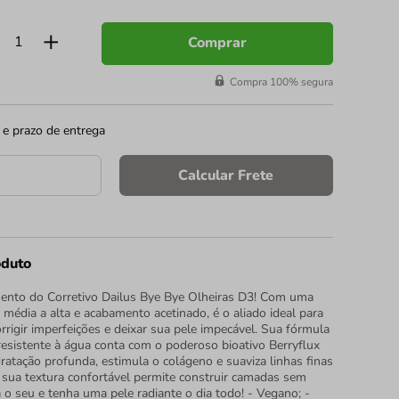
Comprar
Compra 100% segura
 e prazo de entrega
Calcular Frete
oduto
ento do Corretivo Dailus Bye Bye Olheiras D3! Com uma
 média a alta e acabamento acetinado, é o aliado ideal para
orrigir imperfeições e deixar sua pele impecável. Sua fórmula
resistente à água conta com o poderoso bioativo Berryflux
dratação profunda, estimula o colágeno e suaviza linhas finas
: sua textura confortável permite construir camadas sem
á o seu e tenha uma pele radiante o dia todo! - Vegano; -