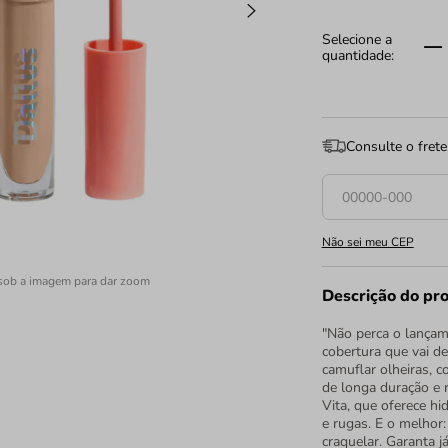
Consulte o frete
Não sei meu CEP
sob a imagem para dar zoom
Descrição do pr
"Não perca o lançam
cobertura que vai de
camuflar olheiras, c
de longa duração e 
Vita, que oferece hi
e rugas. E o melhor
craquelar. Garanta j