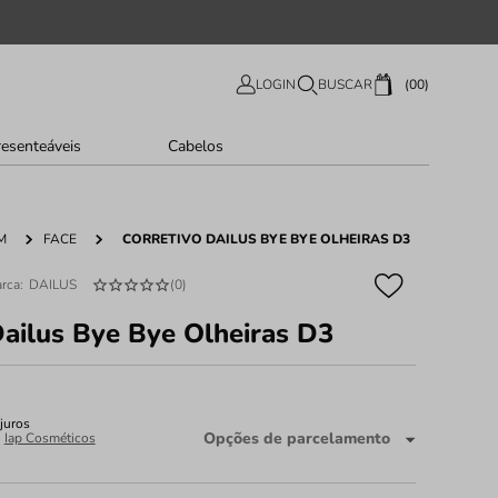
00
LOGIN
BUSCAR
resenteáveis
Cabelos
M
FACE
CORRETIVO DAILUS BYE BYE OLHEIRAS D3
DAILUS
(
0
)
Dailus Bye Bye Olheiras D3
juros
Opções de parcelamento
:
Iap Cosméticos