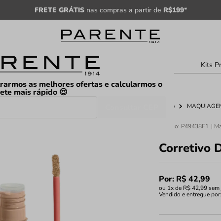
FRETE GRÁTIS
nas compras a partir de
R$199
*
sculino
Unissex
Árabe
Kits P
rarmos as melhores ofertas e calcularmos o
rete mais rápido 😍
Consultar CEP
Home
MAQUIAGE
Código
:
P49438E1
Corretivo 
Por:
R$
42
,
99
ou
1
x de
R$
42
,
99
sem 
Vendido e entregue por