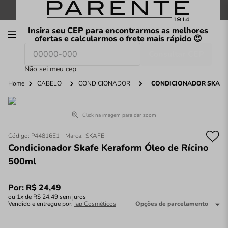
FRETE GRÁTIS
nas compras a partir de
R$199
*
Insira seu CEP para encontrarmos as melhores
00
ofertas e calcularmos o frete mais rápido 😍
Consultar CEP
O que você procura hoje?
Não sei meu cep
Home
CABELO
CONDICIONADOR
CONDICIONADOR SKAFE 
Click na imagem para dar zoom
Código
:
P44816E1
SKAFE
Condicionador Skafe Keraform Óleo de Rícino
500ml
Por:
R$
24
,
49
ou
1
x de
R$
24
,
49
sem juros
Vendido e entregue por:
Iap Cosméticos
Opções de parcelamento