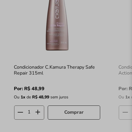
Condicionador C.Kamura Therapy Safe
Condic
Repair 315ml
Actio
Por:
R$
48
,
99
Por:
R
Ou
1
x
de
R$
48
,
99
sem juros
Ou
1
x
Comprar