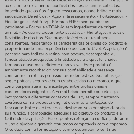
Ativos: - Rícino: restaura os cabelos graças ao ômega 3, 6 e 9, que
auxiliam no crescimento saudável dos fios, selam as cutículas,
impedindo que os fios fiquem ressecados, dando brilho e mais
sedosidade. Benefícios: - Ação antiressecamento; - Fortalecedor; -
Fios longos; - Antifrizz; - Fórmula FREE: sem parabenos e
petrolatos. - Fórmula VEGANA: sem ingredientes de origem
animal. - Auxilia no crescimento saudável; - Hidratação, maciez e
flexibilidade dos fios. Sua proposta é oferecer resultados
consistentes, respeitando as características originais do produto e
proporcionando uma experiência de uso confortável. A aplicação é
pensada para facilitar a rotina, com textura, desempenho ou
funcionalidade adequados à finalidade para a qual foi criado,
tornando o uso mais eficiente e previsível. Este produto é
amplamente reconhecido por sua confiabilidade e presença
constante em rotinas profissionais e domésticas. Sua utilização
segue práticas seguras e bem estabelecidas no mercado, o que
contribui para sua ampla aceitação entre profissionais e
consumidores exigentes. A versatilidade permite que ele seja
incorporado a diferentes contextos de uso, sempre mantendo
coerência com a proposta original e com as orientações do
fabricante. Entre os diferenciais, destacam-se a definição clara da
sua função, a composição adequada ao objetivo do produto e a
facilidade de aplicação. Esses pontos reforçam a confiança durante
o uso e ajudam a garantir resultados compatíveis com o esperado.
O cuidado com a formulação e com o desempenho contínuo