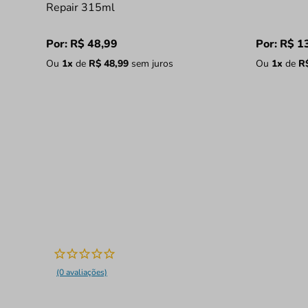
Repair 315ml
Por:
R$
48
,
99
Por:
R$
1
Ou
1
x
de
R$
48
,
99
sem juros
Ou
1
x
de
R
(0 avaliações)