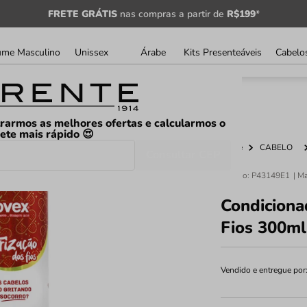
FRETE GRÁTIS
nas compras a partir de
R$199
*
ume Masculino
Unissex
Árabe
Kits Presenteáveis
Cabelo
rarmos as melhores ofertas e calcularmos o
rete mais rápido 😍
Home
CABELO
Consultar CEP
Código
:
P43149E1
Condiciona
Fios 300ml
Vendido e entregue por