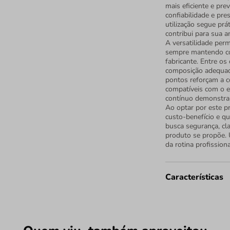
mais eficiente e pre
confiabilidade e pre
utilização segue pr
contribui para sua a
A versatilidade perm
sempre mantendo coe
fabricante. Entre os 
composição adequada
pontos reforçam a c
compatíveis com o 
contínuo demonstra 
Ao optar por este p
custo-benefício e q
busca segurança, cl
produto se propõe. 
da rotina profission
Características