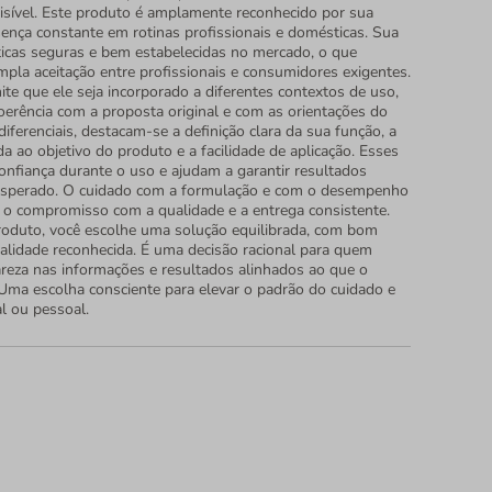
visível. Este produto é amplamente reconhecido por sua
sença constante em rotinas profissionais e domésticas. Sua
áticas seguras e bem estabelecidas no mercado, o que
mpla aceitação entre profissionais e consumidores exigentes.
ite que ele seja incorporado a diferentes contextos de uso,
rência com a proposta original e com as orientações do
diferenciais, destacam-se a definição clara da sua função, a
 ao objetivo do produto e a facilidade de aplicação. Esses
onfiança durante o uso e ajudam a garantir resultados
esperado. O cuidado com a formulação e com o desempenho
o compromisso com a qualidade e a entrega consistente.
roduto, você escolhe uma solução equilibrada, com bom
ualidade reconhecida. É uma decisão racional para quem
areza nas informações e resultados alinhados ao que o
Uma escolha consciente para elevar o padrão do cuidado e
al ou pessoal.