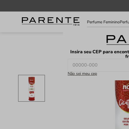
Informe
Perfume Feminino
Perf
seu
LOJAS
FAVORITOS
CEP
Insira seu CEP para encont
f
Não sei meu cep