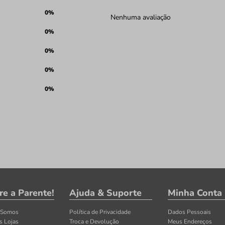
0%
Nenhuma avaliação
0%
0%
0%
0%
re a Parente!
Ajuda & Suporte
Minha Conta
 Somos
Política de Privacidade
Dados Pessoais
s Lojas
Troca e Devolução
Meus Endereços