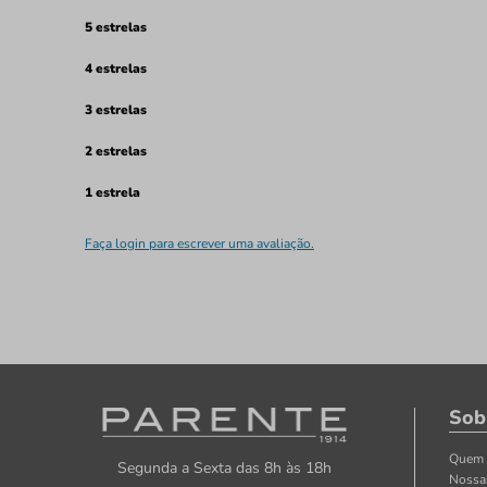
5 estrelas
4 estrelas
3 estrelas
2 estrelas
1 estrela
Faça login para escrever uma avaliação.
Sob
Quem
Segunda a Sexta das 8h às 18h
Nossa