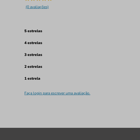
(0 avaliações)
5 estrelas
4 estrelas
3 estrelas
2 estrelas
1 estrela
Faça login para escrever uma avaliação.