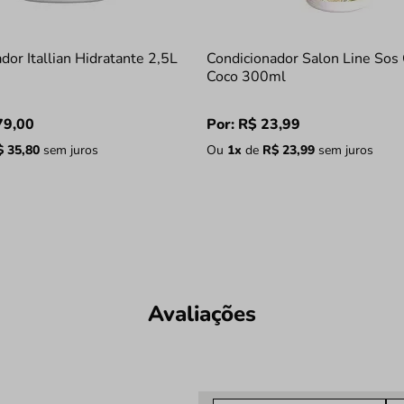
dor Itallian Hidratante 2,5L
Condicionador Salon Line Sos
Coco 300ml
79
,
00
Por:
R$
23
,
99
$
35
,
80
sem juros
Ou
1
x
de
R$
23
,
99
sem juros
Avaliações