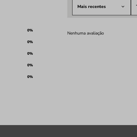
Mais recentes
0%
Nenhuma avaliação
0%
0%
0%
0%