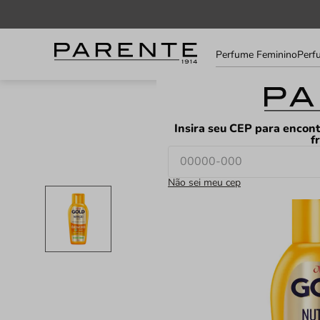
Informe
Perfume Feminino
Perf
seu
LOJAS
FAVORITOS
CEP
Insira seu CEP para encont
f
Não sei meu cep