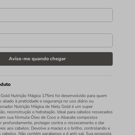
oduto
 Gold Nutrição Mágica 175ml foi desenvolvido para quem
 aliado à praticidade e segurança no uso diário ou
cionador Nutrição Mágica de Niely Gold é um super
ão, reconstrução e hidratação. Ideal para cabelos ressecados
 em sua fórmula Óleo de Coco e Abacate compostos
ir profundamente, proteger contra o ressecamento e dar
íveis aos cabelos. Devolve a maciez e o brilho, controlando e
os cabelos. Não contém parabenos e é anti-sal. Sua proposta