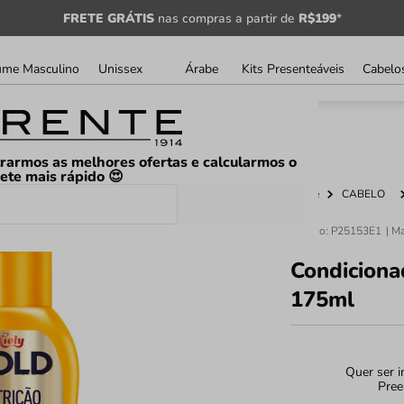
FRETE GRÁTIS
nas compras a partir de
R$199
*
ume Masculino
Unissex
Árabe
Kits Presenteáveis
Cabelo
rarmos as melhores ofertas e calcularmos o
rete mais rápido 😍
Home
CABELO
Consultar CEP
Código
:
P25153E1
Condiciona
175ml