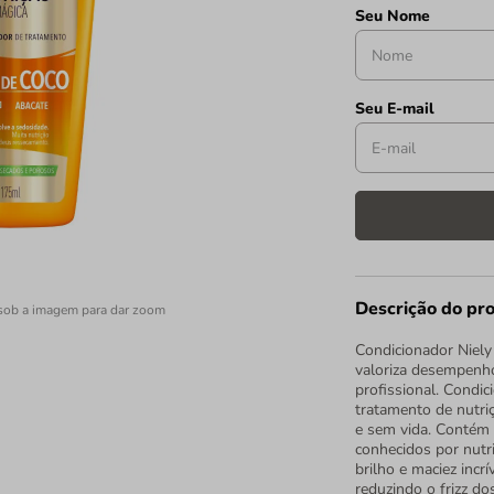
Descrição do pr
sob a imagem para dar zoom
Condicionador Niely
valoriza desempenho
profissional. Condi
tratamento de nutriç
e sem vida. Contém
conhecidos por nutr
brilho e maciez incr
reduzindo o frizz d