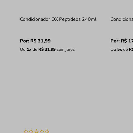
Condicionador OX Peptídeos 240ml
Condiciona
Por:
R$
31
,
99
Por:
R$
1
Ou
1
x
de
R$
31
,
99
sem juros
Ou
5
x
de
R