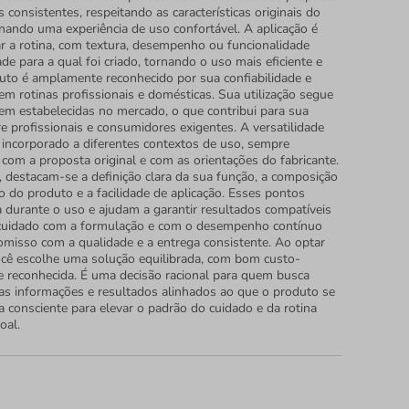
s consistentes, respeitando as características originais do
nando uma experiência de uso confortável. A aplicação é
ar a rotina, com textura, desempenho ou funcionalidade
de para a qual foi criado, tornando o uso mais eficiente e
duto é amplamente reconhecido por sua confiabilidade e
m rotinas profissionais e domésticas. Sua utilização segue
bem estabelecidas no mercado, o que contribui para sua
e profissionais e consumidores exigentes. A versatilidade
a incorporado a diferentes contextos de uso, sempre
com a proposta original e com as orientações do fabricante.
s, destacam-se a definição clara da sua função, a composição
 do produto e a facilidade de aplicação. Esses pontos
a durante o uso e ajudam a garantir resultados compatíveis
cuidado com a formulação e com o desempenho contínuo
isso com a qualidade e a entrega consistente. Ao optar
ocê escolhe uma solução equilibrada, com bom custo-
de reconhecida. É uma decisão racional para quem busca
nas informações e resultados alinhados ao que o produto se
 consciente para elevar o padrão do cuidado e da rotina
oal.