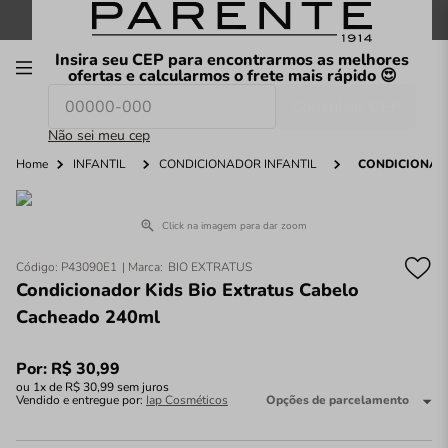
FRETE GRÁTIS
nas compras a partir de
R$199
*
Insira seu CEP para encontrarmos as melhores
00
ofertas e calcularmos o frete mais rápido 😍
Consultar CEP
O que você procura hoje?
Não sei meu cep
Home
INFANTIL
CONDICIONADOR INFANTIL
CONDICIONADO
Click na imagem para dar zoom
Código
:
P43090E1
BIO EXTRATUS
Condicionador Kids Bio Extratus Cabelo
Cacheado 240ml
Por:
R$
30
,
99
ou
1
x de
R$
30
,
99
sem juros
Vendido e entregue por:
Iap Cosméticos
Opções de parcelamento