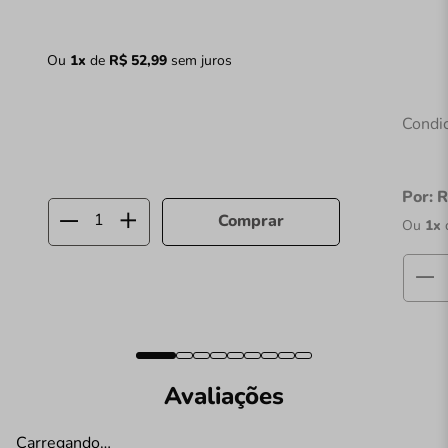
Ou
1
x
de
R$
52
,
99
sem juros
Condi
Por:
R
Comprar
Ou
1
x
Avaliações
Carregando…