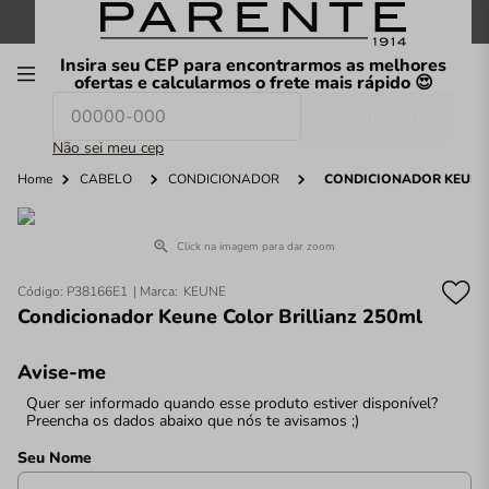
FRETE GRÁTIS
nas compras a partir de
R$199
*
Insira seu CEP para encontrarmos as melhores
00
ofertas e calcularmos o frete mais rápido 😍
Consultar CEP
O que você procura hoje?
Não sei meu cep
Home
CABELO
CONDICIONADOR
CONDICIONADOR KEUNE 
Click na imagem para dar zoom
Código
:
P38166E1
KEUNE
Condicionador Keune Color Brillianz 250ml