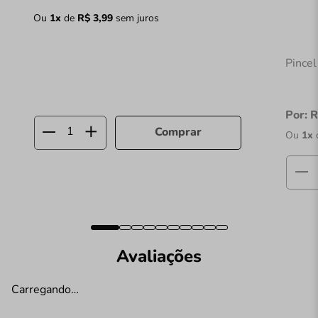
Ou
1
x
de
R$
3
,
99
sem juros
Pincel
Por:
R
Comprar
Ou
1
x
Avaliações
Carregando…