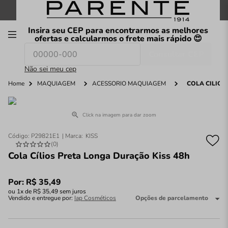
FRETE GRÁTIS
nas compras a partir de
R$199
*
Insira seu CEP para encontrarmos as melhores
00
ofertas e calcularmos o frete mais rápido 😍
Consultar CEP
O que você procura hoje?
Não sei meu cep
Home
MAQUIAGEM
ACESSÓRIO MAQUIAGEM
COLA CÍLIOS
Click na imagem para dar zoom
Código
:
P29821E1
KISS
(
0
)
Cola Cílios Preta Longa Duração Kiss 48h
Por:
R$
35
,
49
ou
1
x de
R$
35
,
49
sem juros
Vendido e entregue por:
Iap Cosméticos
Opções de parcelamento