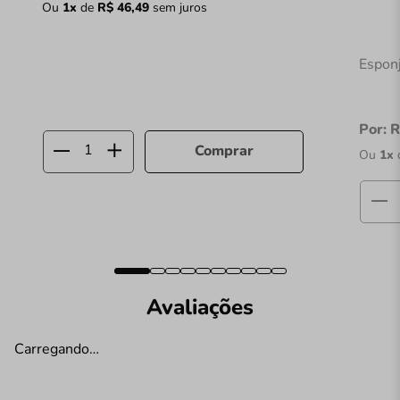
Ou
1
x
de
R$
46
,
49
sem juros
Esponj
Por:
R
Comprar
Ou
1
x
Avaliações
Carregando…