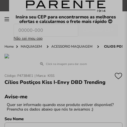
FRETE GRÁTIS
nas compras a partir de
R$199
*
Insira seu CEP para encontrarmos as melhores
00
ofertas e calcularmos o frete mais rápido 😍
Consultar CEP
O que você procura hoje?
Não sei meu cep
Home
MAQUIAGEM
ACESSÓRIO MAQUIAGEM
CÍLIOS POST
Click na imagem para dar zoom
Código
:
P47384E1
KISS
Cílios Postiços Kiss I-Envy DBD Trending