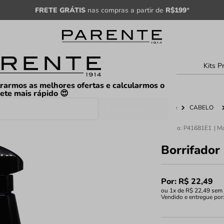
FRETE GRÁTIS
nas compras a partir de
R$199
*
sculino
Unissex
Árabe
Kits P
rarmos as melhores ofertas e calcularmos o
rete mais rápido 😍
Consultar CEP
Home
CABELO
Código
:
P41681E1
Borrifador
Por:
R$
22
,
49
ou
1
x de
R$
22
,
49
sem 
Vendido e entregue por