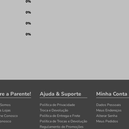
0%
0%
0%
0%
re a Parente!
Ajuda & Suporte
Minha Conta
 Somos
Política de Privacidade
Dados Pessoais
s Lojas
Troca e Devolução
Meus Endereços
lhe Conosco
Política de Entrega e Frete
Alterar Senha
Conosco
Política de Trocas e Devolução
Meus Pedidos
Regulamento de Promoções