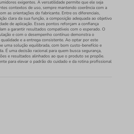
umidores exigentes. A versatilidade permite que ele seja
entes contextos de uso, sempre mantendo coerência com a
com as orientações do fabricante. Entre os diferenciais,
ição clara da sua função, a composição adequada ao objetivo
idade de aplicação. Esses pontos reforçam a confiança
dam a garantir resultados compatíveis com o esperado. O
ulação e com o desempenho contínuo demonstra o
ualidade e a entrega consistente. Ao optar por este
he uma solução equilibrada, com bom custo-benefício e
da. É uma decisão racional para quem busca segurança,
ções e resultados alinhados ao que o produto se propõe.
nte para elevar o padrão do cuidado e da rotina profissional