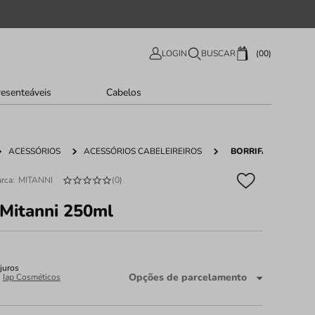
00
LOGIN
BUSCAR
resenteáveis
Cabelos
ACESSÓRIOS
ACESSÓRIOS CABELEIREIROS
BORRIFADOR MITAN
MITANNI
(
0
)
 Mitanni 250ml
juros
Opções de parcelamento
:
Iap Cosméticos