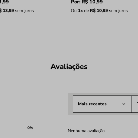
3
,
99
Por:
R$
10
,
99
$
13
,
99
sem juros
Ou
1
x
de
R$
10
,
99
sem juros
Avaliações
Mais recentes
0%
Nenhuma avaliação