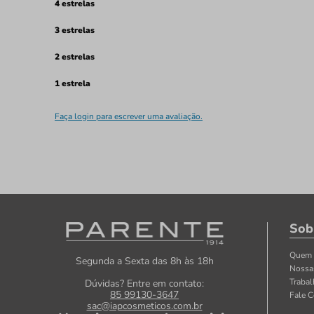
4 estrelas
3 estrelas
2 estrelas
1 estrela
Faça login para escrever uma avaliação.
Sob
Quem
Segunda a Sexta das 8h às 18h
Nossa
Traba
Dúvidas? Entre em contato:
85 99130-3647
Fale 
sac@iapcosmeticos.com.br