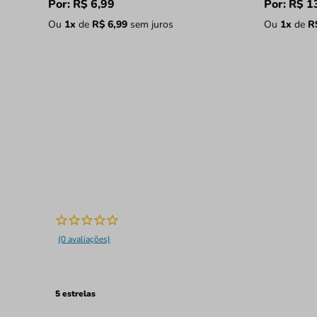
Por:
R$
6
,
99
Por:
R$
1
Ou
1
x
de
R$
6
,
99
sem juros
Ou
1
x
de
R
(0 avaliações)
5 estrelas