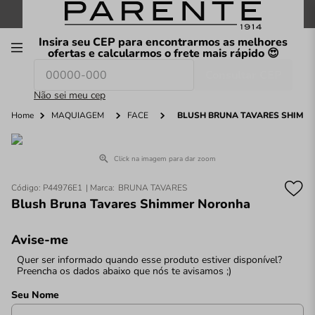
FRETE GRÁTIS
nas compras a partir de
R$199
*
Insira seu CEP para encontrarmos as melhores
00
ofertas e calcularmos o frete mais rápido 😍
Consultar CEP
O que você procura hoje?
Não sei meu cep
Home
MAQUIAGEM
FACE
BLUSH BRUNA TAVARES SHIMM
Click na imagem para dar zoom
Código
:
P44976E1
BRUNA TAVARES
Blush Bruna Tavares Shimmer Noronha