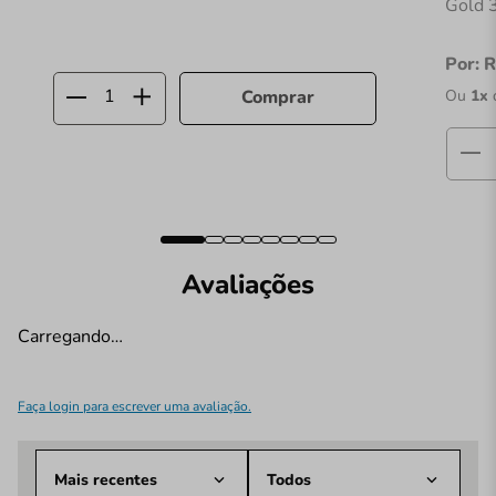
Gold 
Por:
R
Ou
1
x
Comprar
Avaliações
Carregando…
Faça login para escrever uma avaliação.
Mais recentes
Todos