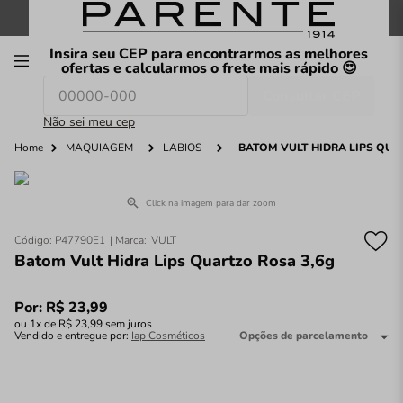
FRETE GRÁTIS
nas compras a partir de
R$199
*
Insira seu CEP para encontrarmos as melhores
00
ofertas e calcularmos o frete mais rápido 😍
Consultar CEP
O que você procura hoje?
Não sei meu cep
Home
MAQUIAGEM
LÁBIOS
BATOM VULT HIDRA LIPS QUA
Click na imagem para dar zoom
Código
:
P47790E1
VULT
Batom Vult Hidra Lips Quartzo Rosa 3,6g
Por:
R$
23
,
99
ou
1
x de
R$
23
,
99
sem juros
Vendido e entregue por:
Iap Cosméticos
Opções de parcelamento