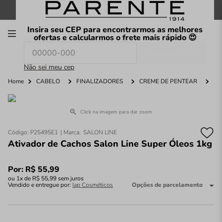
FRETE GRÁTIS
nas compras a partir de
R$199
*
Insira seu CEP para encontrarmos as melhores
00
ofertas e calcularmos o frete mais rápido 😍
Consultar CEP
O que você procura hoje?
Não sei meu cep
Home
CABELO
FINALIZADORES
CREME DE PENTEAR
A
Click na imagem para dar zoom
Código
:
P25495E1
SALON LINE
Ativador de Cachos Salon Line Super Óleos 1kg
Por:
R$
55
,
99
ou
1
x de
R$
55
,
99
sem juros
Vendido e entregue por:
Iap Cosméticos
Opções de parcelamento