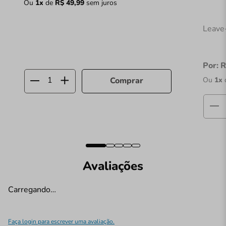
Ou
1
x
de
R$
49
,
99
sem juros
Leave
Por:
R
Ou
1
x
Comprar
Avaliações
Carregando…
Faça login para escrever uma avaliação.