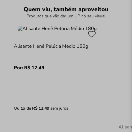
Quem viu, também aproveitou
Produtos que vão dar um UP no seu visual
Alisante Henê Pelúcia Médio 180g
Por:
R$
12
,
49
Ou
1
x
de
R$
12
,
49
sem juros
Alisa