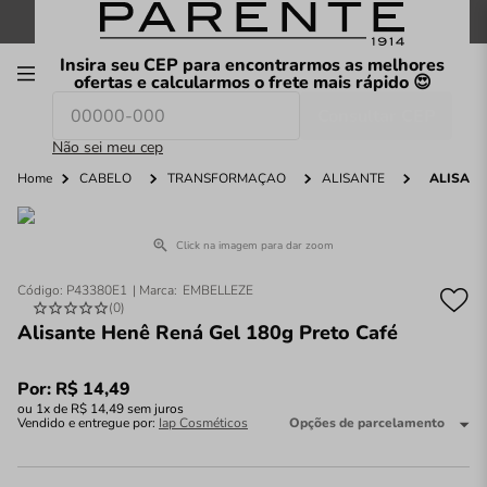
FRETE GRÁTIS
nas compras a partir de
R$199
*
Insira seu CEP para encontrarmos as melhores
00
ofertas e calcularmos o frete mais rápido 😍
Consultar CEP
O que você procura hoje?
Não sei meu cep
Home
CABELO
TRANSFORMAÇÃO
ALISANTE
ALISANT
Click na imagem para dar zoom
Código
:
P43380E1
EMBELLEZE
(
0
)
Alisante Henê Rená Gel 180g Preto Café
Por:
R$
14
,
49
ou
1
x de
R$
14
,
49
sem juros
Vendido e entregue por:
Iap Cosméticos
Opções de parcelamento