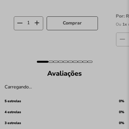
Por:
R
Comprar
Ou
1
x
Avaliações
Carregando…
5 estrelas
0%
4 estrelas
0%
3 estrelas
0%